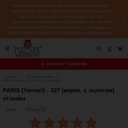
Наш сайт использует файлы cookie и похожие
технологии, чтобы гарантировать максимальное
удобство пользователям, предоставляя
персонализированную информацию, запоминая
предпочтения в области маркетинга и продукции, а
также помогая получить правильную информацию.
0
КАТАЛОГ ТОВАРОВ
Главная
Распродажа пряжи
PARIS (Yarnart) - 327 (корич. с золотом)
PARIS (Yarnart) - 327 (корич. с золотом)
отзывы
Обзор
Отзывы (0)