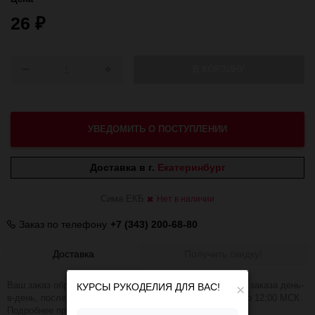
26
₽
В КОРЗИНУ
УВЕДОМИТЬ О ПОСТУПЛЕНИИ
Доставка в г.
Екатеринбург
Сима ЕКБ
Нет в наличии
Заказ по телефону
+7 (343) 200-68-80
Доставка
Получить скидку!
Ваш заказ обрабатываем в течении 1-2 часов. Отправка заказа день-
КУРСЫ РУКОДЕЛИЯ ДЛЯ ВАС!
×
в-день, после оплаты при условии, что заказ оплачен до 12:00 МСК.
Подробнее про доставку
ЗДЕСЬ
.