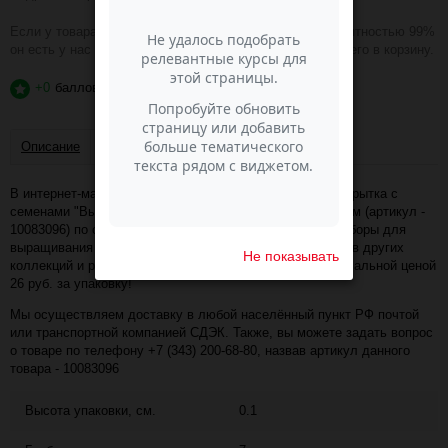
Если у товара зелёная надпись В НАЛИЧИИ, то с вероятностью 99%
он есть у нас на складе и вы можете смело добавлять его в корзину.
+0
баллов
?
Описание
Отзывы
В интернет-магазине Пасма-Шоп, вы можете купить Открытка с
семенами "Вырасти сам" "С Днём рождения" шары 5*7см (артикул -
10083096) по отличной цене. Более того, в разделе "Наборы для
выращивания растений" имеется порядка 50 000 товаров других
Не показывать
коллекций и расцветок этого же производителя с минимальной ценой
26 руб. за упаковку!
Мы осуществляем доставку в любой населённый пункт РФ почтой
или транспортной компанией СДЭК. Также, вы можете задать вопрос
о товаре по телефону +7 (343) 200-68-80, назвав артикул данного
товара - 10083096
Высота упаковки, см.
0.1