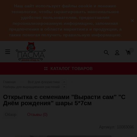
Наш сайт использует файлы cookie и похожие
технологии, чтобы гарантировать максимальное
удобство пользователям, предоставляя
персонализированную информацию, запоминая
предпочтения в области маркетинга и продукции, а
также помогая получить правильную информацию.
0
КАТАЛОГ ТОВАРОВ
Главная
Всё для флористики
Наборы для выращивания растений
Открытка с семенами "Вырасти сам" "С
Днём рождения" шары 5*7см
Отзывы (0)
Обзор
Артикул:
10083096