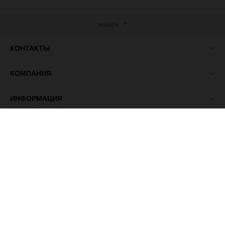
наверх
КОНТАКТЫ
КОМПАНИЯ
ИНФОРМАЦИЯ
МЫ В СЕТИ
© 2026 ПАСМА - универсальный поставщик товаров для
рукоделия.