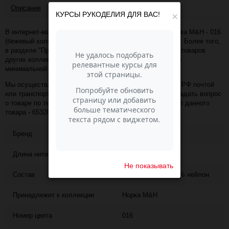
Описание
Отзывы
КУРСЫ РУКОДЕЛИЯ ДЛЯ ВАС!
×
В интернет-магазине Пасма-Шоп, вы можете купить Норка M&H - 016
(бежевый холодный) (артикул - 65328) по отличной цене. Более того,
в разделе "Пряжа Malik Hobby" имеется порядка 50 000 товаров
других коллекций и расцветок этого же производителя с
минимальной ценой 1 789 руб. за упаковку!
Мы осуществляем доставку в любой населённый пункт РФ почтой
или транспортной компанией СДЭК. Также, вы можете задать вопрос
о товаре по телефону +7 (343) 200-68-80, назвав артикул данного
товара - 65328
Бренд
Малик, Wolans
Длина нити
325
Не показывать
Состав
50% пух норки, 50% нейлон
Принадлежит к коллекции
Норка M&H
Номер цвета
016