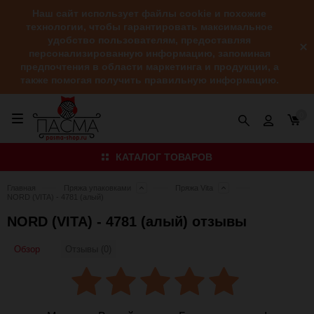
Наш сайт использует файлы cookie и похожие
технологии, чтобы гарантировать максимальное
удобство пользователям, предоставляя
персонализированную информацию, запоминая
предпочтения в области маркетинга и продукции, а
также помогая получить правильную информацию.
0
КАТАЛОГ ТОВАРОВ
Главная
Пряжа упаковками
Пряжа Vita
NORD (VITA) - 4781 (алый)
NORD (VITA) - 4781 (алый) отзывы
Обзор
Отзывы (0)