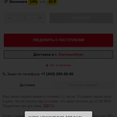
Экономия
14%
или
42
₽
В КОРЗИНУ
УВЕДОМИТЬ О ПОСТУПЛЕНИИ
Доставка в г.
Екатеринбург
Нет в наличии
Заказ по телефону
+7 (343) 200-68-80
Доставка
Получить скидку!
Ваш заказ обрабатываем в течении 1-2 часов. Отправка заказа день-
в-день, после оплаты при условии, что заказ оплачен до 12:00 МСК.
Подробнее про доставку
ЗДЕСЬ
.
Если у товара зелёная надпись В НАЛИЧИИ, то с вероятностью 99%