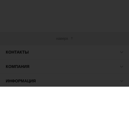
наверх
КОНТАКТЫ
КОМПАНИЯ
ИНФОРМАЦИЯ
МЫ В СЕТИ
© 2026 ПАСМА - универсальный поставщик товаров для
рукоделия.