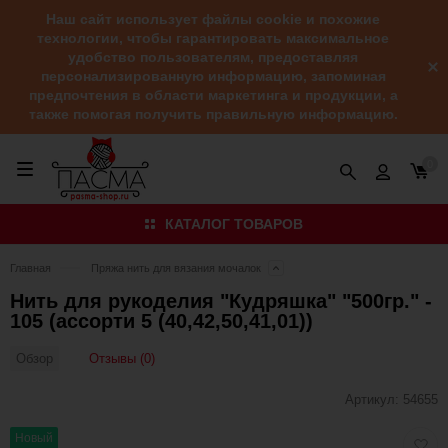
Наш сайт использует файлы cookie и похожие
технологии, чтобы гарантировать максимальное
удобство пользователям, предоставляя
персонализированную информацию, запоминая
предпочтения в области маркетинга и продукции, а
также помогая получить правильную информацию.
0
КАТАЛОГ ТОВАРОВ
Главная
Пряжа нить для вязания мочалок
Нить для рукоделия "Кудряшка" "500гр." -
105 (ассорти 5 (40,42,50,41,01))
Отзывы (0)
Обзор
Артикул:
54655
Добав
Новый