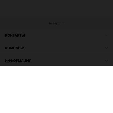
наверх
КОНТАКТЫ
КОМПАНИЯ
ИНФОРМАЦИЯ
МЫ В СЕТИ
© 2026 ПАСМА - универсальный поставщик товаров для
рукоделия.