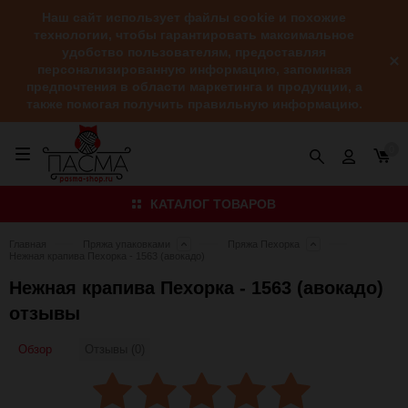
Наш сайт использует файлы cookie и похожие
технологии, чтобы гарантировать максимальное
удобство пользователям, предоставляя
персонализированную информацию, запоминая
предпочтения в области маркетинга и продукции, а
также помогая получить правильную информацию.
0
КАТАЛОГ ТОВАРОВ
Главная
Пряжа упаковками
Пряжа Пехорка
Нежная крапива Пехорка - 1563 (авокадо)
Нежная крапива Пехорка - 1563 (авокадо)
отзывы
Обзор
Отзывы (0)