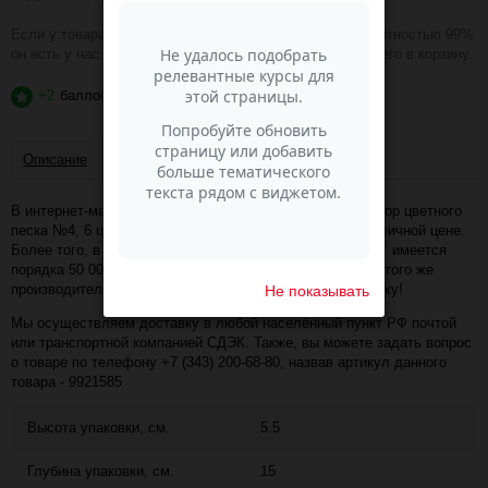
Если у товара зелёная надпись В НАЛИЧИИ, то с вероятностью 99%
он есть у нас на складе и вы можете смело добавлять его в корзину.
+2
баллов
?
Описание
Отзывы
В интернет-магазине Пасма-Шоп, вы можете купить Набор цветного
песка №4, 6 цветов, по 100 гр (артикул - 9921585) по отличной цене.
Более того, в разделе "Декоративный песок для цветов" имеется
порядка 50 000 товаров других коллекций и расцветок этого же
производителя с минимальной ценой 169 руб. за упаковку!
Не показывать
Мы осуществляем доставку в любой населённый пункт РФ почтой
или транспортной компанией СДЭК. Также, вы можете задать вопрос
о товаре по телефону +7 (343) 200-68-80, назвав артикул данного
товара - 9921585
Высота упаковки, см.
5.5
Глубина упаковки, см.
15