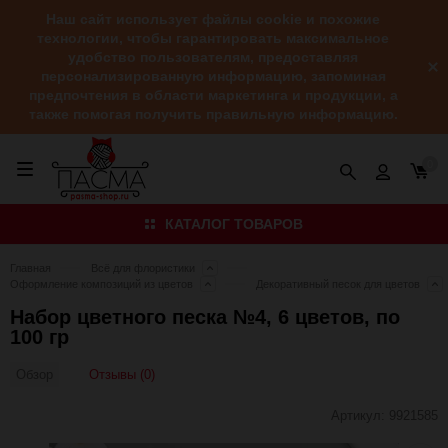
Наш сайт использует файлы cookie и похожие
технологии, чтобы гарантировать максимальное
удобство пользователям, предоставляя
персонализированную информацию, запоминая
предпочтения в области маркетинга и продукции, а
также помогая получить правильную информацию.
0
КАТАЛОГ ТОВАРОВ
Главная
Всё для флористики
Оформление композиций из цветов
Декоративный песок для цветов
Набор цветного песка №4, 6 цветов, по
100 гр
Отзывы (0)
Обзор
Артикул:
9921585