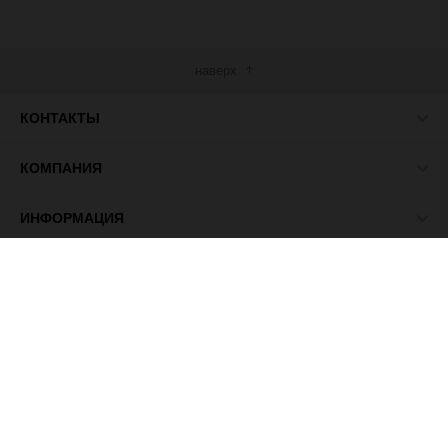
наверх
КОНТАКТЫ
КОМПАНИЯ
ИНФОРМАЦИЯ
МЫ В СЕТИ
© 2026 ПАСМА - универсальный поставщик товаров для
рукоделия.