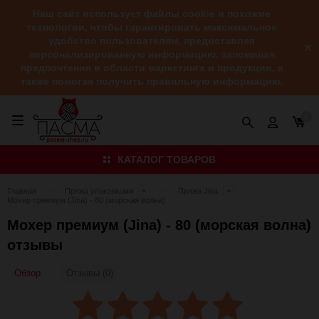
Наш сайт использует файлы cookie и похожие
технологии, чтобы гарантировать максимальное
удобство пользователям, предоставляя
персонализированную информацию, запоминая
предпочтения в области маркетинга и продукции, а
также помогая получить правильную информацию.
0
КАТАЛОГ ТОВАРОВ
Главная
Пряжа упаковками
Пряжа Jina
Мохер премиум (Jina) - 80 (морская волна)
Мохер премиум (Jina) - 80 (морская волна)
отзывы
Обзор
Отзывы (0)