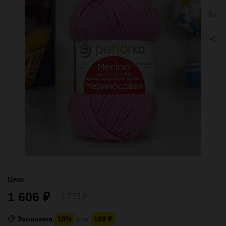
избра
Добав
к
сравн
Цена
1 606
₽
1 775
₽
Экономия
10%
или
169
₽