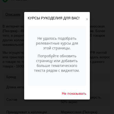
Описание
Отзывы
КУРСЫ РУКОДЕЛИЯ ДЛЯ ВАС!
×
В интернет-магазине Пасма-Шоп, вы можете купить Мериносовая
(Пехорка) - 49 (Фуксия) (артикул - 16009) по отличной цене. Более
того, в разделе "Пряжа Пехорка" имеется порядка 50 000 товаров
других коллекций и расцветок этого же производителя с
минимальной ценой 1 606 руб. за упаковку!
Мы осуществляем доставку в любой населённый пункт РФ почтой
или транспортной компанией СДЭК. Также, вы можете задать вопрос
о товаре по телефону +7 (343) 200-68-80, назвав артикул данного
товара - 16009
Бренд
ПЕХОРКА
Длина нити
200
Не показывать
50% мериносовая шерсть,
Состав
50% акрил
Принадлежит к коллекции
Мериносовая (Пехорка)