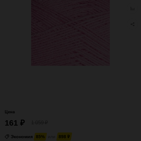
избра
Добав
к
сравн
Цена
161
₽
1 059
₽
Экономия
85%
или
898
₽