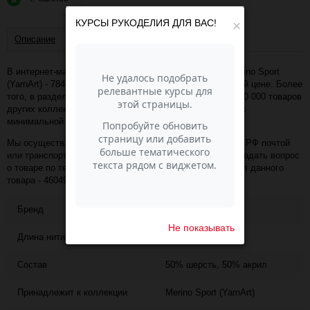
КУРСЫ РУКОДЕЛИЯ ДЛЯ ВАС!
×
Описание
Отзывы
В интернет-магазине Пасма-Шоп, вы можете купить Merino Sport
(YarnArt) - 784 (яр.розовый) (артикул - 46049) по отличной цене. Более
того, в разделе "Распродажа пряжи" имеется порядка 50 000 товаров
других коллекций и расцветок этого же производителя с
минимальной ценой 161 руб. за упаковку!
Мы осуществляем доставку в любой населённый пункт РФ почтой
или транспортной компанией СДЭК. Также, вы можете задать вопрос
о товаре по телефону +7 (343) 200-68-80, назвав артикул данного
товара - 46049
Бренд
YARNART
Не показывать
Длина нити
400
Состав
50% шерсть, 50% акрил
Принадлежит к коллекции
Merino Sport (YarnArt)