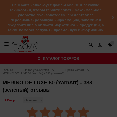
Наш сайт использует файлы cookie и похожие
технологии, чтобы гарантировать максимальное
удобство пользователям, предоставляя
персонализированную информацию, запоминая
предпочтения в области маркетинга и продукции, а
также помогая получить правильную информацию.
0
КАТАЛОГ ТОВАРОВ
Главная
Пряжа упаковками
Пряжа Yarnart
MERINO DE LUXE 50 (YarnArt) - 338 (зеленый)
MERINO DE LUXE 50 (YarnArt) - 338
(зеленый) отзывы
Обзор
Отзывы (0)