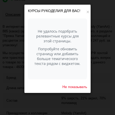
КУРСЫ РУКОДЕЛИЯ ДЛЯ ВАС!
×
Описание
Отзывы
В интернет-магазине Пасма-Шоп, вы можете купить Melody (YarnArt) -
885 (какао) (артикул - 46008) по отличной цене. Более того, в разделе
"Пряжа Yarnart" имеется порядка 50 000 товаров других коллекций и
расцветок этого же производителя с минимальной ценой 247 руб. за
упаковку!
Мы осуществляем доставку в любой населённый пункт РФ почтой
или транспортной компанией СДЭК. Также, вы можете задать вопрос
о товаре по телефону +7 (343) 200-68-80, назвав артикул данного
товара - 46008
Бренд
YARNART
Не показывать
Длина нити
130
9% шерсть, 21% акрил, 70%
Состав
полиамид
Принадлежит к коллекции
Melody (YarnArt)