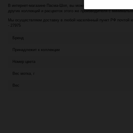
В интернет-магазине Пасма-Шоп, вы можете купить Малинка (COLOR-C
других коллекций и расцветок этого же производителя с минимально
Мы осуществляем доставку в любой населённый пункт РФ почтой или
- 27975
Бренд
Принадлежит к коллекции
Номер цвета
Вес мотка, г
Вес