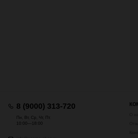
КО
8 (9000) 313-720
О н
Пн, Вт, Ср, Чт, Пт.
10:00—18:00
Отз
Кон