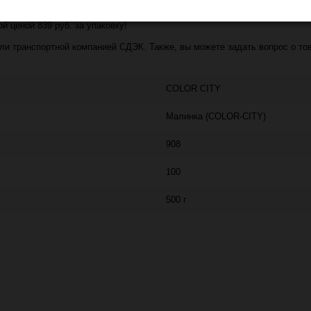
ITY) - 908 (василек) (артикул - 27975) по отличной цене. Более того, 
й ценой 839 руб. за упаковку!
 транспортной компанией СДЭК. Также, вы можете задать вопрос о товар
COLOR CITY
Малинка (COLOR-CITY)
908
100
500 г