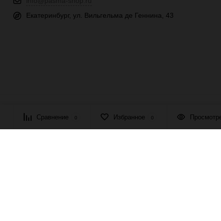
info@pasma-shop.ru
Екатеринбург, ул. Вильгельма де Геннина, 43
© 2026 ПАСМА - универсальный поставщик товаров для рукоде
Сравнение
Избранное
Просмотр
0
0