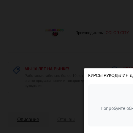
Производитель:
COLOR CITY
МЫ 10 ЛЕТ НА РЫНКЕ!
НЕДО
КУРСЫ РУКОДЕЛИЯ Д
Работаем стабильно более 10 лет на
У нас
рынке продажи пряжи и товаров для
поэто
рукоделия!
низка
Описание
Отзывы