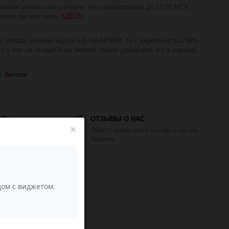
 после оплаты при условии, что заказ оплачен до 12:00 МСК.
бнее про доставку
ЗДЕСЬ
.
у товара зелёная надпись В НАЛИЧИИ, то с вероятностью 99%
ть у нас на складе и вы можете смело добавлять его в корзину.
8
баллов
?
ЫЕ
ОТЗЫВЫ О НАС
×
Просто посмотрите отзывы о нас на
Яндексе.
е качество
Пряжа
кой упаковке!