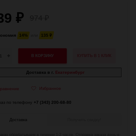
39
₽
974
₽
кономия
14%
или
135
₽
В КОРЗИНУ
КУПИТЬ В 1 КЛИК
Доставка в г.
Екатеринбург
Избранное
равнение
каз по телефону
+7 (343) 200-68-80
Доставка
Получить скидку!
аказ обрабатываем в течении 1-2 часов. Отправка заказа день-в-