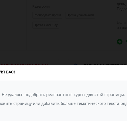
день,
Категории
Подро
Распродажа пряжи
Пряжа упаковками
Если 
Пряжа Color-City
он ес
+
РОГАЯ ДОСТАВКА ПО РФ!
ТОЛЬКО КАЧЕСТВЕНН
ТОВАРЫ!
ЛЯ ВАС!
 заключены договора с ТК,
му стоимость доставки очень
Мы гарантируем наивысше
я!
пряжи и других товаров! 
продаётся только в заводс