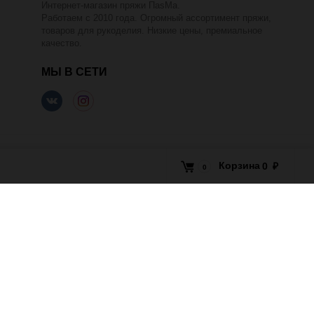
Интернет-магазин пряжи ПаsМа.
Работаем с 2010 года. Огромный ассортимент пряжи,
товаров для рукоделия. Низкие цены, премиальное
качество.
МЫ В СЕТИ
Корзина
0
₽
0