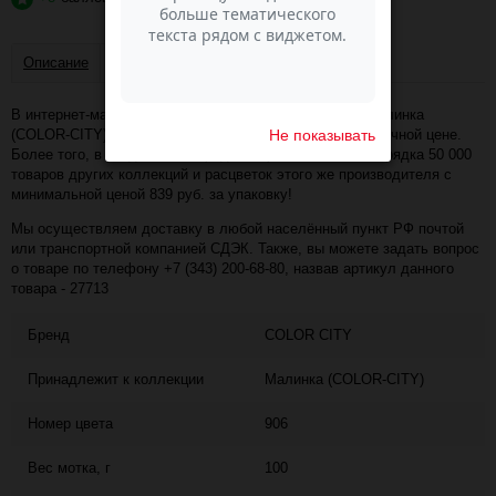
Описание
Отзывы
В интернет-магазине Пасма-Шоп, вы можете купить Малинка
Не показывать
(COLOR-CITY) - 906 (т.фуксия) (артикул - 27713) по отличной цене.
Более того, в разделе "Распродажа пряжи" имеется порядка 50 000
товаров других коллекций и расцветок этого же производителя с
минимальной ценой 839 руб. за упаковку!
Мы осуществляем доставку в любой населённый пункт РФ почтой
или транспортной компанией СДЭК. Также, вы можете задать вопрос
о товаре по телефону +7 (343) 200-68-80, назвав артикул данного
товара - 27713
Бренд
COLOR CITY
Принадлежит к коллекции
Малинка (COLOR-CITY)
Номер цвета
906
Вес мотка, г
100