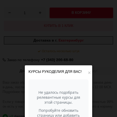
В КОРЗИНУ
КУПИТЬ В 1 КЛИК
Доставка в г.
Екатеринбург
Осталось несколько штук
Заказ по телефону
+7 (343) 200-68-80
Доставка
Получить скидку!
КУРСЫ РУКОДЕЛИЯ ДЛЯ ВАС!
×
Ваш заказ обрабатываем в течении 1-2 часов. Отправка заказа день-
в-день, после оплаты при условии, что заказ оплачен до 12:00 МСК.
Подробнее про доставку
ЗДЕСЬ
.
Если у товара зелёная надпись В НАЛИЧИИ, то с вероятностью 99%
он есть у нас на складе и вы можете смело добавлять его в корзину.
+8
баллов
?