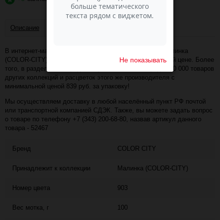
Описание
Отзывы
В интернет-магазине Пасма-Шоп, вы можете купить Малинка
Не показывать
(COLOR-CITY) - 903 (алый) (артикул - 52467) по отличной цене. Более
того, в разделе "Распродажа пряжи" имеется порядка 50 000 товаров
других коллекций и расцветок этого же производителя с
минимальной ценой 839 руб. за упаковку!
Мы осуществляем доставку в любой населённый пункт РФ почтой
или транспортной компанией СДЭК. Также, вы можете задать вопрос
о товаре по телефону +7 (343) 200-68-80, назвав артикул данного
товара - 52467
Бренд
COLOR CITY
Принадлежит к коллекции
Малинка (COLOR-CITY)
Номер цвета
903
Вес мотка, г
100