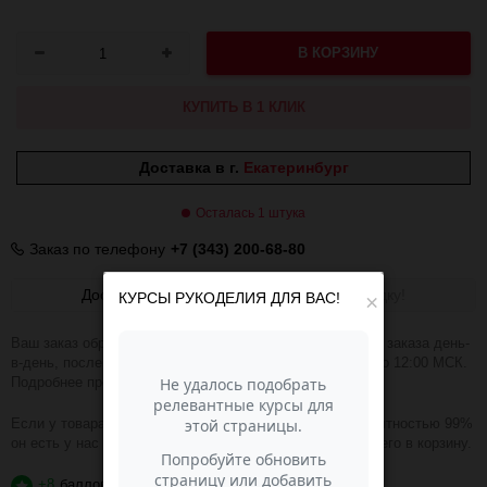
В КОРЗИНУ
КУПИТЬ В 1 КЛИК
Доставка в г.
Екатеринбург
Осталась 1 штука
Заказ по телефону
+7 (343) 200-68-80
Доставка
Получить скидку!
КУРСЫ РУКОДЕЛИЯ ДЛЯ ВАС!
×
Ваш заказ обрабатываем в течении 1-2 часов. Отправка заказа день-
в-день, после оплаты при условии, что заказ оплачен до 12:00 МСК.
Подробнее про доставку
ЗДЕСЬ
.
Если у товара зелёная надпись В НАЛИЧИИ, то с вероятностью 99%
он есть у нас на складе и вы можете смело добавлять его в корзину.
+8
баллов
?