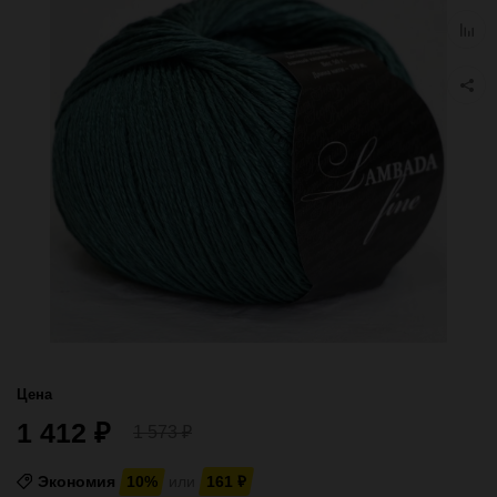
избра
Добав
к
сравн
Цена
1 412
₽
1 573
₽
Экономия
10%
или
161
₽