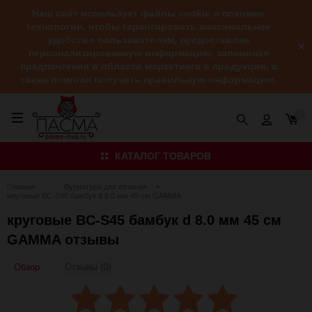
Наш сайт использует файлы cookie и похожие
технологии, чтобы гарантировать максимальное
удобство пользователям, предоставляя
персонализированную информацию, запоминая
предпочтения в области маркетинга и продукции, а
также помогая получить правильную информацию.
0
КАТАЛОГ ТОВАРОВ
Главная
Фурнитура для вязания
круговые BC-S45 бамбук d 8.0 мм 45 см GAMMA
круговые BC-S45 бамбук d 8.0 мм 45 см
GAMMA отзывы
Обзор
Отзывы (0)