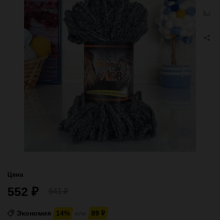
избра
Добав
к
сравн
Цена
552
₽
641
₽
Экономия
14%
или
89
₽