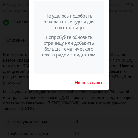
Если у товара зелёная надпись В НАЛИЧИИ, то с вероятностью 99%
он есть у нас на складе и вы можете смело добавлять его в корзину.
+3
баллов
?
Описание
Отзывы
В интернет-магазине Пасма-Шоп, вы можете купить Коробка для
цветов складная, мятная «Счастье ждёт тебя», 17 × 13 × 7 см (5 шт.)
(артикул - 3747827) по отличной цене. Более того, в разделе "Пакеты
для цветов" имеется порядка 50 000 товаров других коллекций и
расцветок этого же производителя с минимальной ценой 320 руб. за
Не показывать
упаковку!
Мы осуществляем доставку в любой населённый пункт РФ почтой
или транспортной компанией СДЭК. Также, вы можете задать вопрос
о товаре по телефону +7 (343) 200-68-80, назвав артикул данного
товара - 3747827
Высота упаковки, см.
19
Глубина упаковки, см.
0.1