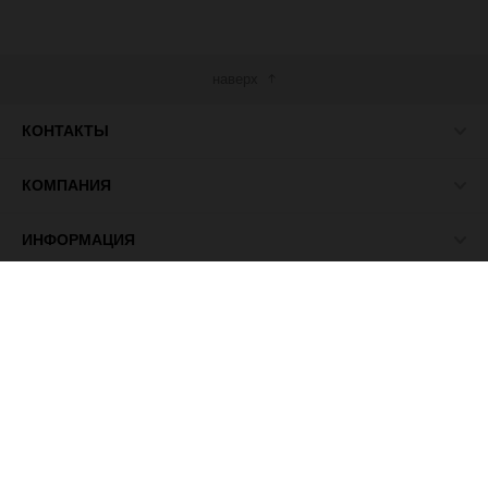
наверх
КОНТАКТЫ
КОМПАНИЯ
ИНФОРМАЦИЯ
МЫ В СЕТИ
© 2026 ПАСМА - универсальный поставщик товаров для
рукоделия.