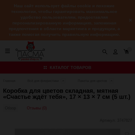
Наш сайт использует файлы cookie и похожие
технологии, чтобы гарантировать максимальное
удобство пользователям, предоставляя
персонализированную информацию, запоминая
предпочтения в области маркетинга и продукции, а
также помогая получить правильную информацию.
0
КАТАЛОГ ТОВАРОВ
Главная
Всё для флористики
Пакеты для цветов
Коробка для цветов складная, мятная
«Счастье ждёт тебя», 17 × 13 × 7 см (5 шт.)
Отзывы (0)
Обзор
Артикул:
3747827
Добав