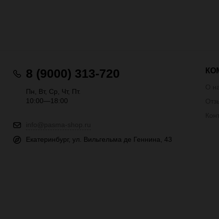
КО
8 (9000) 313-720
О н
Пн, Вт, Ср, Чт, Пт.
10:00—18:00
Отз
Кон
info@pasma-shop.ru
Екатеринбург, ул. Вильгельма де Геннина, 43