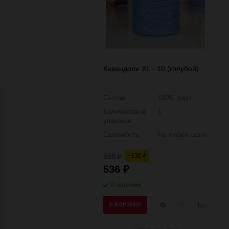
Кавандоли XL - 10 (голубой)
Состав:
100% джут
Количество в
1
упаковке:
Сезонность:
На любой сезон
666
−130
₽
₽
536
₽
В наличии
Быстрый
Добавить
Добавить
В КОРЗИНУ
просмотр
в
к
избранное
сравнени