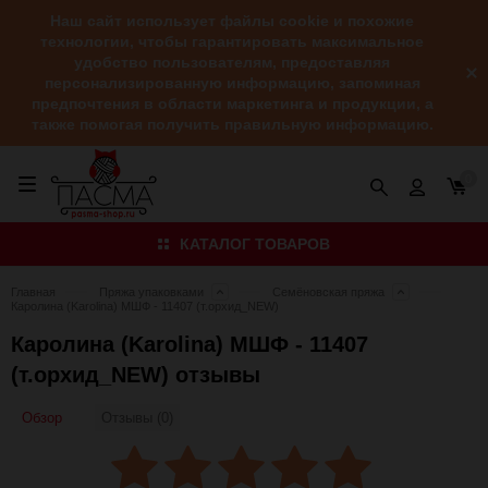
Наш сайт использует файлы cookie и похожие
технологии, чтобы гарантировать максимальное
удобство пользователям, предоставляя
персонализированную информацию, запоминая
предпочтения в области маркетинга и продукции, а
также помогая получить правильную информацию.
0
КАТАЛОГ ТОВАРОВ
Главная
Пряжа упаковками
Семёновская пряжа
Каролина (Karolina) МШФ - 11407 (т.орхид_NEW)
Каролина (Karolina) МШФ - 11407
(т.орхид_NEW) отзывы
Обзор
Отзывы (0)