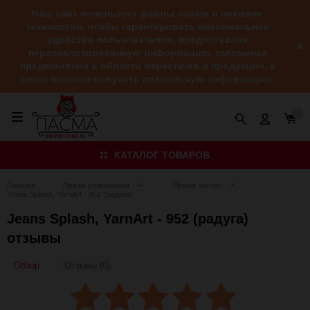
Наш сайт использует файлы cookie и похожие
технологии, чтобы гарантировать максимальное
удобство пользователям, предоставляя
персонализированную информацию, запоминая
предпочтения в области маркетинга и продукции, а
также помогая получить правильную информацию.
0
КАТАЛОГ ТОВАРОВ
Главная
Пряжа упаковками
Пряжа Yarnart
Jeans Splash, YarnArt - 952 (радуга)
Jeans Splash, YarnArt - 952 (радуга)
отзывы
Обзор
Отзывы (0)