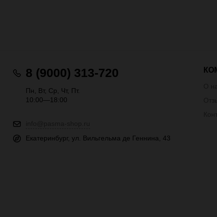
КО
8 (9000) 313-720
О н
Пн, Вт, Ср, Чт, Пт.
10:00—18:00
Отз
Кон
info@pasma-shop.ru
Екатеринбург, ул. Вильгельма де Геннина, 43