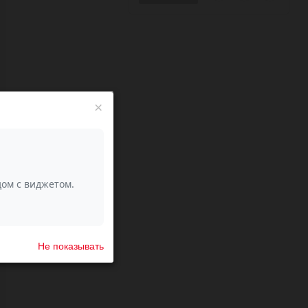
просмотр
в
к
избранное
сравнени
×
Не показывать