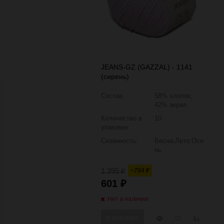
JEANS-GZ (GAZZAL) - 1141
(сирень)
Состав:
58% хлопок,
42% акрил
Количество в
10
упаковке:
Сезонность:
Весна;Лето;Осе
нь
1 395
−794
₽
₽
601
₽
Нет в наличии
Быстрый
Добавить
Добавить
В КОРЗИНУ