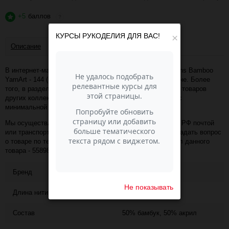
+5
баллов
?
КУРСЫ РУКОДЕЛИЯ ДЛЯ ВАС!
×
Описание
Отзывы
В интернет-магазине Пасма-Шоп, вы можете купить Jeans Bamboo
YarnArt - 144 (красный) (артикул - 55898) по отличной цене. Более
того, в разделе "Пряжа Yarnart" имеется порядка 50 000 товаров
других коллекций и расцветок этого же производителя с
минимальной ценой 480 руб. за упаковку!
Мы осуществляем доставку в любой населённый пункт РФ почтой
или транспортной компанией СДЭК. Также, вы можете задать вопрос
о товаре по телефону +7 (343) 200-68-80, назвав артикул данного
товара - 55898
Бренд
YARNART
Не показывать
Длина нити
150
Состав
50% бамбук, 50% акрил