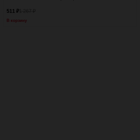
511
1 267
₽
₽
В корзину