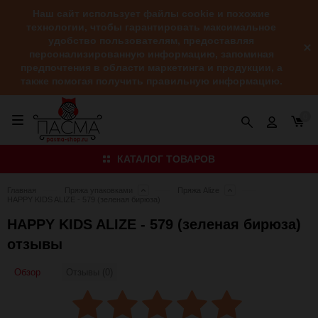
Наш сайт использует файлы cookie и похожие
технологии, чтобы гарантировать максимальное
удобство пользователям, предоставляя
персонализированную информацию, запоминая
предпочтения в области маркетинга и продукции, а
также помогая получить правильную информацию.
0
КАТАЛОГ ТОВАРОВ
Главная
Пряжа упаковками
Пряжа Alize
HAPPY KIDS ALIZE - 579 (зеленая бирюза)
HAPPY KIDS ALIZE - 579 (зеленая бирюза)
отзывы
Обзор
Отзывы (0)