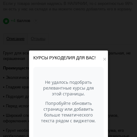
Если у товара зелёная надпись В НАЛИЧИИ, то с вероятностью 99%
он есть у нас на складе и вы можете смело добавлять его в корзину.
+4
баллов
?
Описание
Отзывы
Грунт для всех видов аквариума «Галька Каспий» - натуральная, не
КУРСЫ РУКОДЕЛИЯ ДЛЯ ВАС!
×
окрашенная
Преимущества:
• Экологически чистый природный камень;
• Гладкие края абсолютно безопасны для питомцев;
• Подходит для пресных и морских аквариумов;
• Перед использованием промыть и прокипятить;
• Широкий спектр применения: для аквариумов, террариумов,
оформления композиций из растений и цветов;
• Грунт необходим для поддержания экосистемы аквариума, его
необходимо очищать по мере загрязнения, используя специальные