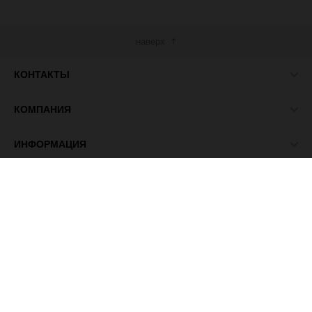
наверх
КОНТАКТЫ
КОМПАНИЯ
ИНФОРМАЦИЯ
МЫ В СЕТИ
© 2026 ПАСМА - универсальный поставщик товаров для
рукоделия.