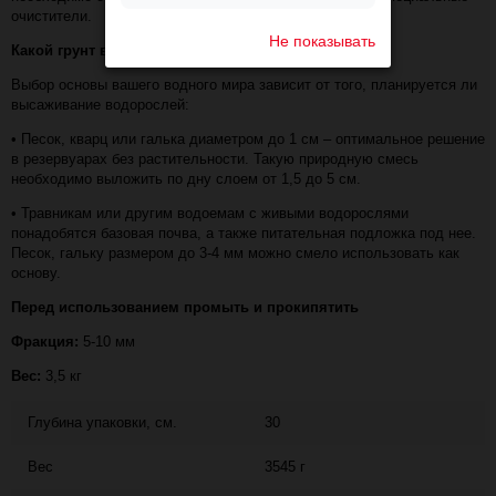
очистители.
Не показывать
Какой грунт выбрать?
Выбор основы вашего водного мира зависит от того, планируется ли
высаживание водорослей:
• Песок, кварц или галька диаметром до 1 см – оптимальное решение
в резервуарах без растительности. Такую природную смесь
необходимо выложить по дну слоем от 1,5 до 5 см.
• Травникам или другим водоемам с живыми водорослями
понадобятся базовая почва, а также питательная подложка под нее.
Песок, гальку размером до 3-4 мм можно смело использовать как
основу.
Перед использованием промыть и прокипятить
Фракция:
5-10 мм
Вес:
3,5 кг
Глубина упаковки, см.
30
Вес
3545 г