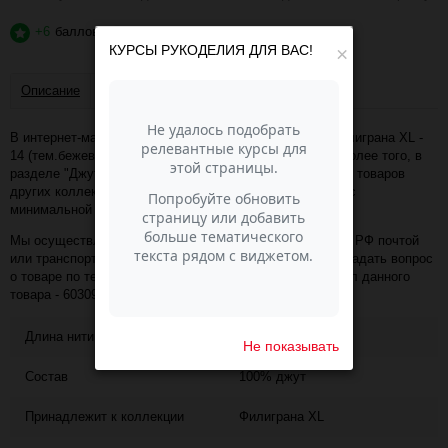
+6
баллов
?
КУРСЫ РУКОДЕЛИЯ ДЛЯ ВАС!
×
Описание
Отзывы
В интернет-магазине Пасма-Шоп, вы можете купить Филиграна XL -
14 (тем.бежевый) (артикул - 60309) по отличной цене. Более того, в
разделе "Джутовая филиграна" имеется порядка 50 000 товаров
других коллекций и расцветок этого же производителя с
минимальной ценой 574 руб. за упаковку!
Мы осуществляем доставку в любой населённый пункт РФ почтой
или транспортной компанией СДЭК. Также, вы можете задать вопрос
о товаре по телефону +7 (343) 200-68-80, назвав артикул данного
товара - 60309
Длина нити
225
Не показывать
Состав
100% джут
Принадлежит к коллекции
Филиграна XL