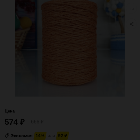
избра
Добав
к
сравн
Цена
574
₽
666
₽
Экономия
14%
или
92
₽