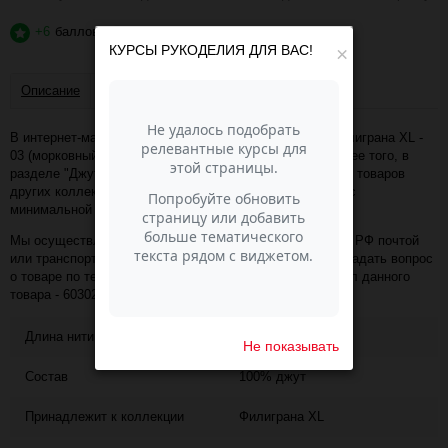
+6
баллов
?
КУРСЫ РУКОДЕЛИЯ ДЛЯ ВАС!
×
Описание
Отзывы
В интернет-магазине Пасма-Шоп, вы можете купить Филиграна XL -
03 (морковный) (артикул - 60302) по отличной цене. Более того, в
разделе "Джутовая филиграна" имеется порядка 50 000 товаров
других коллекций и расцветок этого же производителя с
минимальной ценой 574 руб. за упаковку!
Мы осуществляем доставку в любой населённый пункт РФ почтой
или транспортной компанией СДЭК. Также, вы можете задать вопрос
о товаре по телефону +7 (343) 200-68-80, назвав артикул данного
товара - 60302
Длина нити
225
Не показывать
Состав
100% джут
Принадлежит к коллекции
Филиграна XL