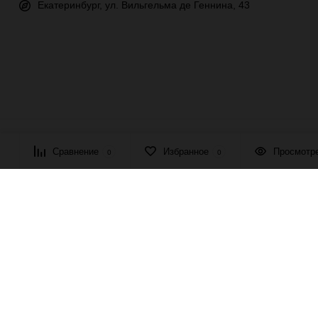
Екатеринбург, ул. Вильгельма де Геннина, 43
© 2026 ПАСМА - универсальный поставщик товаров для рукоде
Сравнение
Избранное
Просмотр
0
0