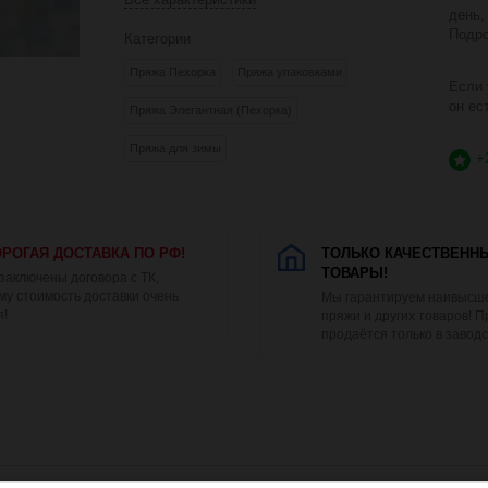
день,
Подро
Категории
Пряжа Пехорка
Пряжа упаковками
Если 
он ес
Пряжа Элегантная (Пехорка)
Пряжа для зимы
+
РОГАЯ ДОСТАВКА ПО РФ!
ТОЛЬКО КАЧЕСТВЕНН
ТОВАРЫ!
 заключены договора с ТК,
му стоимость доставки очень
Мы гарантируем наивысше
я!
пряжи и других товаров! 
продаётся только в заводс