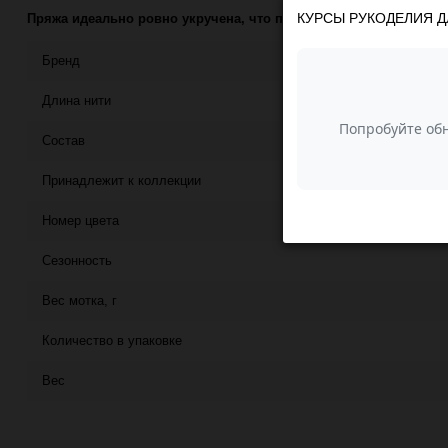
КУРСЫ РУКОДЕЛИЯ Д
Пряжа идеально ровно укручена, что придает полотну богатый
Бренд
Длина нити
Состав
Принадлежит к коллекции
Номер цвета
Сезонность
Вес мотка, г
Количество в упаковке
Вес