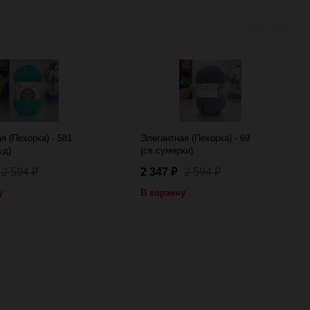
я (Пехорка) - 581
Элегантная (Пехорка) - 69
уд)
(св.сумерки)
2 594
2 347
2 594
₽
₽
₽
у
В корзину