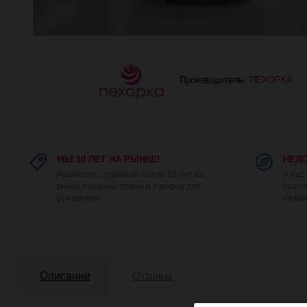
Производитель:
ПЕХОРКА
МЫ 10 ЛЕТ НА РЫНКЕ!
НЕДО
Работаем стабильно более 10 лет на
У нас
рынке продажи пряжи и товаров для
поэто
рукоделия!
низка
Описание
Отзывы