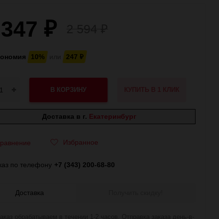
 347
₽
2 594
₽
кономия
10%
или
247
₽
В КОРЗИНУ
КУПИТЬ В 1 КЛИК
Доставка в г.
Екатеринбург
Избранное
равнение
каз по телефону
+7 (343) 200-68-80
Доставка
Получить скидку!
аказ обрабатываем в течении 1-2 часов. Отправка заказа день-в-