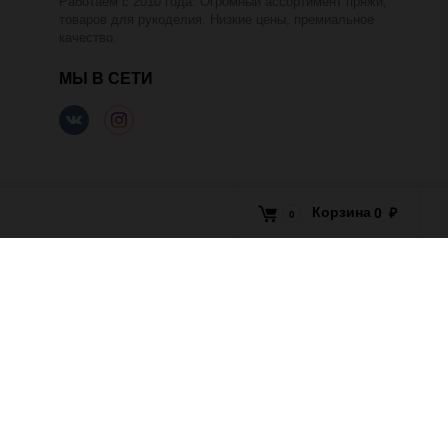
Работаем с 2010 года. Огромный ассортимент пряжи,
товаров для рукоделия. Низкие цены, премиальное
качество.
МЫ В СЕТИ
Корзина
0
₽
0