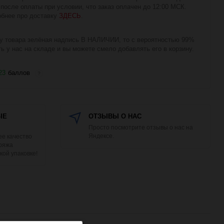
 после оплаты при условии, что заказ оплачен до 12:00 МСК.
бнее про доставку
ЗДЕСЬ
.
у товара зелёная надпись В НАЛИЧИИ, то с вероятностью 99%
ть у нас на складе и вы можете смело добавлять его в корзину.
23
баллов
?
ЫЕ
ОТЗЫВЫ О НАС
Просто посмотрите отзывы о нас на
Яндексе.
е качество
Пряжа
кой упаковке!