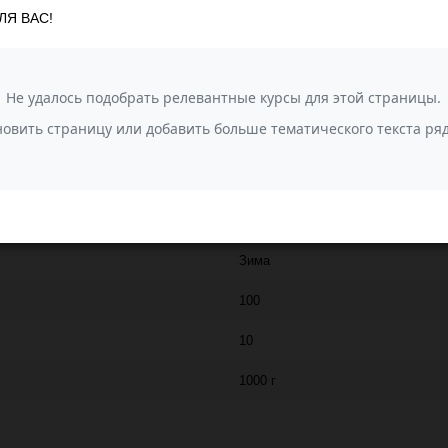
ЛЯ ВАС!
 вид. Отвязанный трикотаж будет теплым, плотным.
ПЕХОРКА
250
100% мериносовая шерсть
Элегантная (Пехорка)
35
Зима
100
10
1000 г