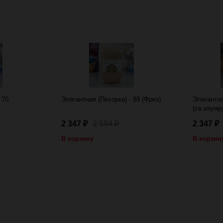
 70
Элегантная (Пехорка) - 89 (Фрез)
Элегантна
(св.изумр
2 347
2 594
2 347
₽
₽
₽
В корзину
В корзин