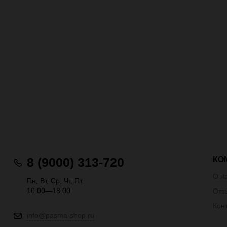
КО
8 (9000) 313-720
О н
Пн, Вт, Ср, Чт, Пт.
10:00—18:00
Отз
Кон
info@pasma-shop.ru