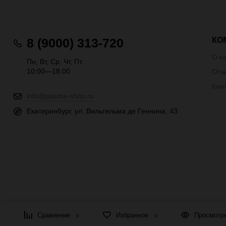
КО
8 (9000) 313-720
О н
Пн, Вт, Ср, Чт, Пт.
10:00—18:00
Отз
Кон
info@pasma-shop.ru
Екатеринбург, ул. Вильгельма де Геннина, 43
© 2026 ПАСМА - универсальный поставщик товаров для рукоде
Сравнение
Избранное
Просмотр
0
0