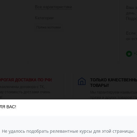
Все характеристики
Ваш з
день,
Категории
Подро
Пряжа мотками
Если 
он ес
+
РОГАЯ ДОСТАВКА ПО РФ!
ТОЛЬКО КАЧЕСТВЕНН
ТОВАРЫ!
 заключены договора с ТК,
му стоимость доставки очень
Мы гарантируем наивысше
я!
пряжи и других товаров! 
продаётся только в заводс
ЛЯ ВАС!