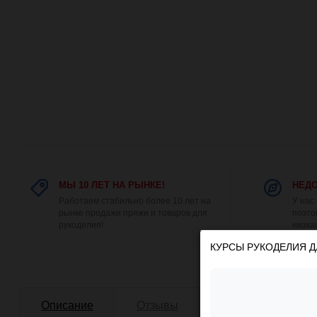
МЫ 10 ЛЕТ НА РЫНКЕ!
НЕДО
Работаем стабильно более 10 лет на
У нас
рынке продажи пряжи и товаров для
поэто
рукоделия!
низка
КУРСЫ РУКОДЕЛИЯ Д
Описание
Отзывы