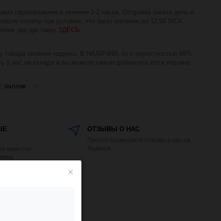
аказ обрабатываем в течении 1-2 часов. Отправка заказа день-в-
 после оплаты при условии, что заказ оплачен до 12:00 МСК.
бнее про доставку
ЗДЕСЬ
.
у товара зелёная надпись В НАЛИЧИИ, то с вероятностью 99%
ть у нас на складе и вы можете смело добавлять его в корзину.
2
баллов
?
ЫЕ
ОТЗЫВЫ О НАС
Просто посмотрите отзывы о нас на
Яндексе.
е качество
Пряжа
кой упаковке!
×