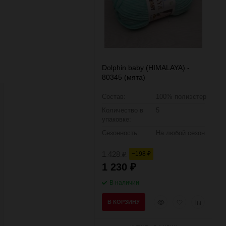
Dolphin baby (HIMALAYA) -
80345 (мята)
Состав:
100% полиэстер
Количество в
5
упаковке:
Сезонность:
На любой сезон
1 428
−198
₽
₽
1 230
₽
В наличии
Быстрый
Добавить
Добавить
В КОРЗИНУ
просмотр
в
к
избранное
сравнени