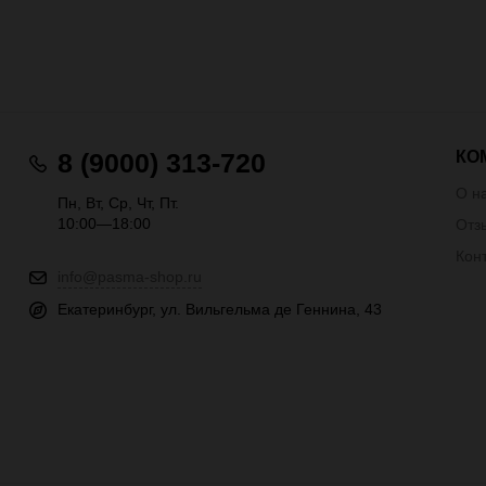
КО
8 (9000) 313-720
О н
Пн, Вт, Ср, Чт, Пт.
10:00—18:00
Отз
Кон
info@pasma-shop.ru
Екатеринбург, ул. Вильгельма де Геннина, 43