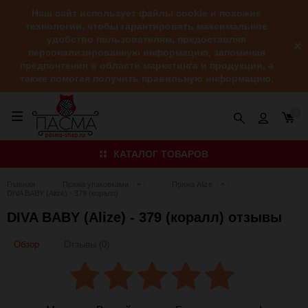
Наш сайт использует файлы cookie и похожие
технологии, чтобы гарантировать максимальное
удобство пользователям, предоставляя
персонализированную информацию, запоминая
предпочтения в области маркетинга и продукции, а
также помогая получить правильную информацию.
0
КАТАЛОГ ТОВАРОВ
Главная
Пряжа упаковками
Пряжа Alize
DIVA BABY (Alize) - 379 (коралл)
DIVA BABY (Alize) - 379 (коралл) отзывы
Обзор
Отзывы (0)