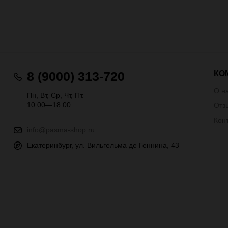
КО
8 (9000) 313-720
О н
Пн, Вт, Ср, Чт, Пт.
10:00—18:00
Отз
Кон
info@pasma-shop.ru
Екатеринбург, ул. Вильгельма де Геннина, 43