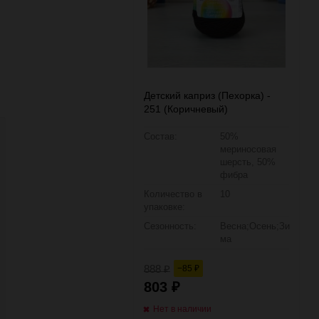
Детский каприз (Пехорка) -
251 (Коричневый)
Состав:
50%
мериносовая
шерсть, 50%
фибра
Количество в
10
упаковке:
Сезонность:
Весна;Осень;Зи
ма
888
−85
₽
₽
803
₽
Нет в наличии