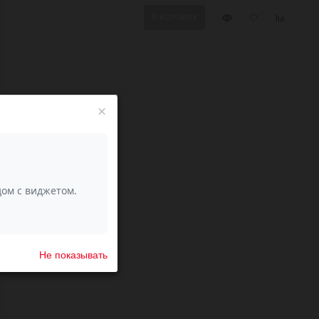
Быстрый
Добавить
Добавить
В КОРЗИНУ
просмотр
в
к
избранное
сравнени
×
Не показывать