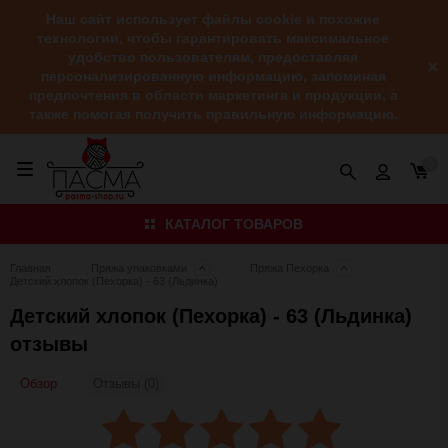
Наш сайт использует файлы cookie и похожие
технологии, чтобы гарантировать максимальное
удобство пользователям, предоставляя
персонализированную информацию, запоминая
предпочтения в области маркетинга и продукции, а
также помогая получить правильную информацию.
0
КАТАЛОГ ТОВАРОВ
Главная
Пряжа упаковками
Пряжа Пехорка
Детский хлопок (Пехорка) - 63 (Льдинка)
Детский хлопок (Пехорка) - 63 (Льдинка)
отзывы
Обзор
Отзывы (0)