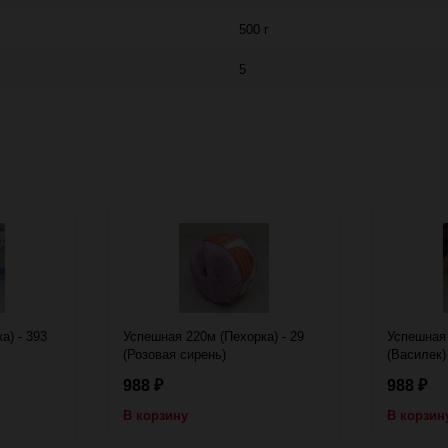
500 г
5
а) - 393
Успешная 220м (Пехорка) - 29
Успешная 
(Розовая сирень)
(Василек)
988
988
₽
₽
В корзину
В корзин