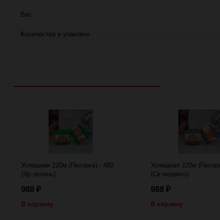
Вес
Количество в упаковке
Рекомендуем посмотреть
Успешная 220м (Пехорка) - 480
Успешная 220м (Пехорк
(Яр.зелень)
(Св.моренго)
988
988
₽
₽
В корзину
В корзину