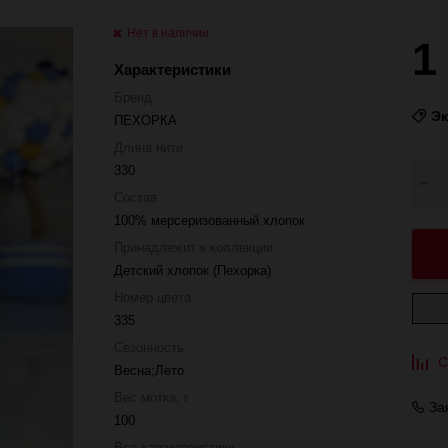
Нет в наличии
1
Характеристики
Бренд
Э
ПЕХОРКА
Длина нити
330
Состав
100% мерсеризованный хлопок
Принадлежит к коллекции
Детский хлопок (Пехорка)
Номер цвета
335
Сезонность
С
Весна;Лето
Вес мотка, г
За
100
Все характеристики