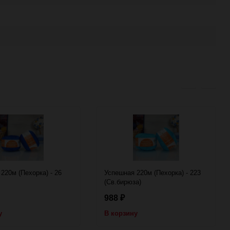
220м (Пехорка) - 26
Успешная 220м (Пехорка) - 223
(Св.бирюза)
988
₽
у
В корзину