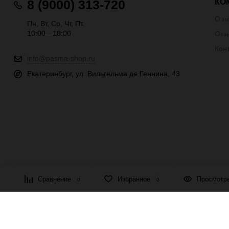
КО
8 (9000) 313-720
О н
Пн, Вт, Ср, Чт, Пт.
10:00—18:00
Отз
Кон
info@pasma-shop.ru
Екатеринбург, ул. Вильгельма де Геннина, 43
© 2026 ПАСМА - универсальный поставщик товаров для рукоде
Сравнение
Избранное
Просмотр
0
0