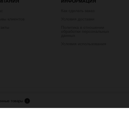
МПАНИЯ
ИНФОРМАЦИЯ
ас
Как сделать заказ
ывы клиентов
Условия доставки
такты
Политика в отношении
обработки персональных
данных
Условия использования
лия.
енные товары
1