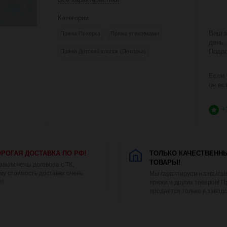
Категории
Ваш з
Пряжа Пехорка
Пряжа упаковками
день,
Подро
Пряжа Детский хлопок (Пехорка)
Если 
он ес
+
РОГАЯ ДОСТАВКА ПО РФ!
ТОЛЬКО КАЧЕСТВЕНН
ТОВАРЫ!
 заключены договора с ТК,
му стоимость доставки очень
Мы гарантируем наивысше
я!
пряжи и других товаров! 
продаётся только в заводс