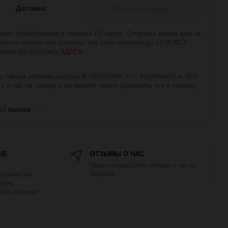
Доставка
Получить скидку!
аказ обрабатываем в течении 1-2 часов. Отправка заказа день-в-
 после оплаты при условии, что заказ оплачен до 12:00 МСК.
бнее про доставку
ЗДЕСЬ
.
у товара зелёная надпись В НАЛИЧИИ, то с вероятностью 99%
ть у нас на складе и вы можете смело добавлять его в корзину.
10
баллов
?
ЫЕ
ОТЗЫВЫ О НАС
Просто посмотрите отзывы о нас на
Яндексе.
е качество
Пряжа
кой упаковке!