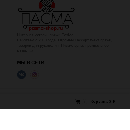
Интернет-магазин пряжи ПаsМа.
Работаем с 2010 года. Огромный ассортимент пряжи,
товаров для рукоделия. Низкие цены, премиальное
качество.
МЫ В СЕТИ
Корзина
0
₽
0