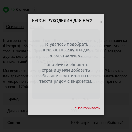
+6
баллов
?
КУРСЫ РУКОДЕЛИЯ ДЛЯ ВАС!
×
Описание
Отзывы
В интернет-магазине Пасма-Шоп, вы можете купить Детская новинка
(Пехорка) - 65 (Экзотика) (артикул - 12944) по отличной цене. Более
того, в разделе "Пряжа Пехорка" имеется порядка 50 000 товаров
других коллекций и расцветок этого же производителя с
минимальной ценой 571 руб. за упаковку!
Мы осуществляем доставку в любой населённый пункт РФ почтой
или транспортной компанией СДЭК. Также, вы можете задать вопрос
о товаре по телефону +7 (343) 200-68-80, назвав артикул данного
товара - 12944
Бренд
ПЕХОРКА
Не показывать
Длина нити
200
Состав
100% акрил высокообъёмный