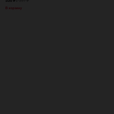
530
1 397
₽
₽
В корзину