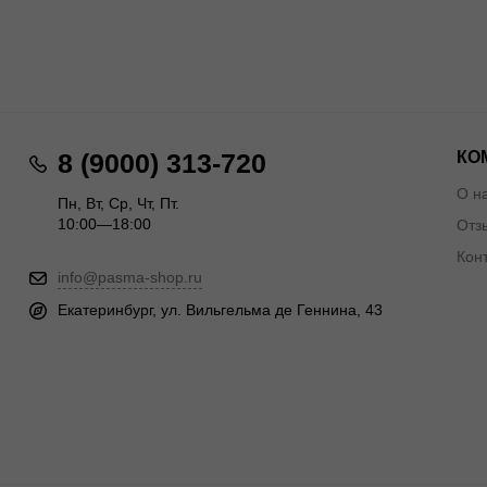
КО
8 (9000) 313-720
О н
Пн, Вт, Ср, Чт, Пт.
10:00—18:00
Отз
Кон
info@pasma-shop.ru
Екатеринбург, ул. Вильгельма де Геннина, 43