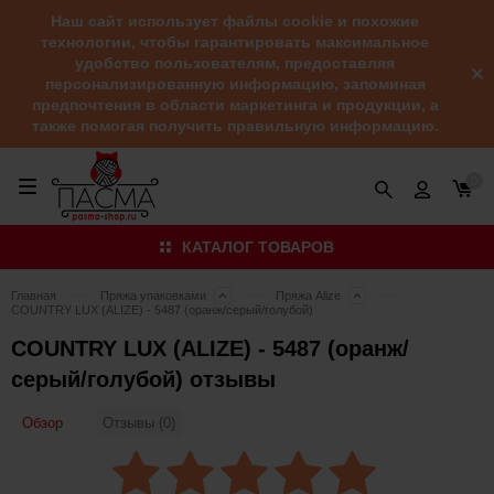
Наш сайт использует файлы cookie и похожие
технологии, чтобы гарантировать максимальное
удобство пользователям, предоставляя
персонализированную информацию, запоминая
предпочтения в области маркетинга и продукции, а
также помогая получить правильную информацию.
0
КАТАЛОГ ТОВАРОВ
Главная
Пряжа упаковками
Пряжа Alize
COUNTRY LUX (ALIZE) - 5487 (оранж/серый/голубой)
COUNTRY LUX (ALIZE) - 5487 (оранж/
серый/голубой) отзывы
Обзор
Отзывы (0)