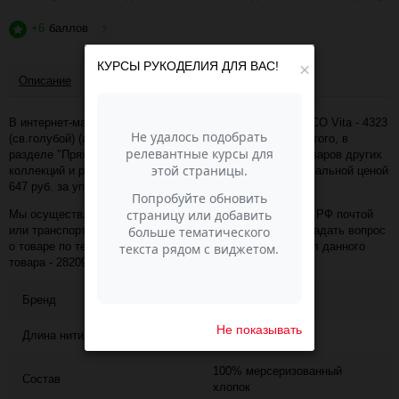
+6
баллов
?
КУРСЫ РУКОДЕЛИЯ ДЛЯ ВАС!
×
Описание
Отзывы
В интернет-магазине Пасма-Шоп, вы можете купить COCO Vita - 4323
(св.голубой) (артикул - 28209) по отличной цене. Более того, в
разделе "Пряжа Vita Cotton" имеется порядка 50 000 товаров других
коллекций и расцветок этого же производителя с минимальной ценой
647 руб. за упаковку!
Мы осуществляем доставку в любой населённый пункт РФ почтой
или транспортной компанией СДЭК. Также, вы можете задать вопрос
о товаре по телефону +7 (343) 200-68-80, назвав артикул данного
товара - 28209
Бренд
VITA
Не показывать
Длина нити
240
100% мерсеризованный
Состав
хлопок