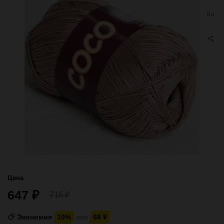
избра
Добав
к
сравн
Цена
647
₽
715
₽
Экономия
10%
или
68
₽