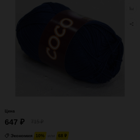
избра
Добав
к
сравн
Цена
647
₽
715
₽
Экономия
10%
или
68
₽