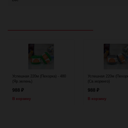
Рекомендуем посмотреть
Успешная 220м (Пехорка) - 480
Успешная 220м (Пехорк
(Яр.зелень)
(Св.моренго)
988
988
₽
₽
В корзину
В корзину