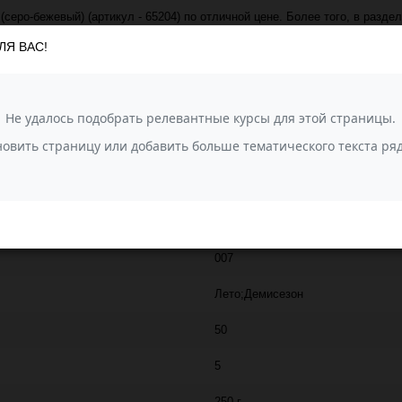
серо-бежевый) (артикул - 65204) по отличной цене. Более того, в раздел
 647 руб. за упаковку!
ЛЯ ВАС!
 транспортной компанией СДЭК. Также, вы можете задать вопрос о товар
VITA
240
100% мерсеризованный хлопок
COCO Vita
007
Лето;Демисезон
50
5
250 г