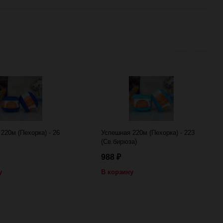
220м (Пехорка) - 26
Успешная 220м (Пехорка) - 223
(Св.бирюза)
988
₽
у
В корзину