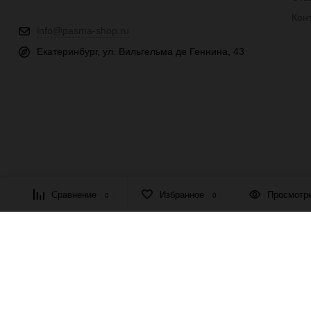
Кон
info@pasma-shop.ru
Екатеринбург, ул. Вильгельма де Геннина, 43
© 2026 ПАСМА - универсальный поставщик товаров для рукоде
Сравнение
Избранное
Просмотр
0
0