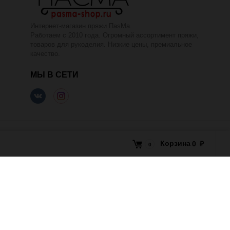
Интернет-магазин пряжи ПаsМа.
Работаем с 2010 года. Огромный ассортимент пряжи,
товаров для рукоделия. Низкие цены, премиальное
качество.
МЫ В СЕТИ
Корзина
0
₽
0