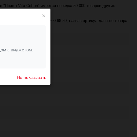
е "Пряжа Vita Cotton" имеется порядка 50 000 товаров других
×
е по телефону +7 (343) 200-68-80, назвав артикул данного товара
Не показывать