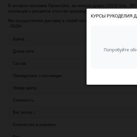
В интернет-магазине Пасма-Шоп, вы можете купить COCO Vita - 007 (
коллекций и расцветок этого же производителя с минимальной ценой
КУРСЫ РУКОДЕЛИЯ Д
Мы осуществляем доставку в любой населённый пункт РФ почтой или
- 65204
Бренд
Длина нити
Состав
Принадлежит к коллекции
Номер цвета
Сезонность
Вес мотка, г
Количество в упаковке
Вес