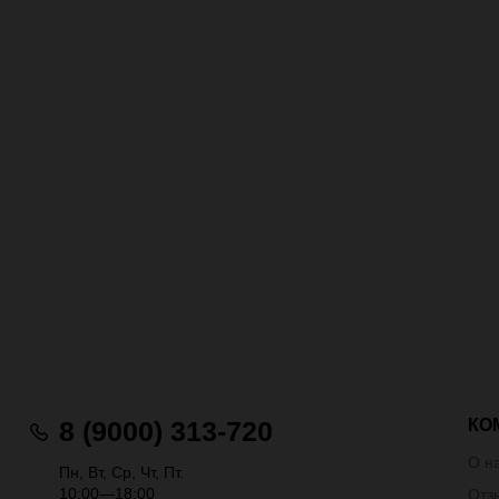
КО
8 (9000) 313-720
О н
Пн, Вт, Ср, Чт, Пт.
10:00—18:00
Отз