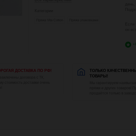
день,
Подро
Категории
Пряжа Vita Cotton
Пряжа упаковками
Если 
он ес
+
РОГАЯ ДОСТАВКА ПО РФ!
ТОЛЬКО КАЧЕСТВЕНН
ТОВАРЫ!
 заключены договора с ТК,
му стоимость доставки очень
Мы гарантируем наивысше
я!
пряжи и других товаров! 
продаётся только в заводс