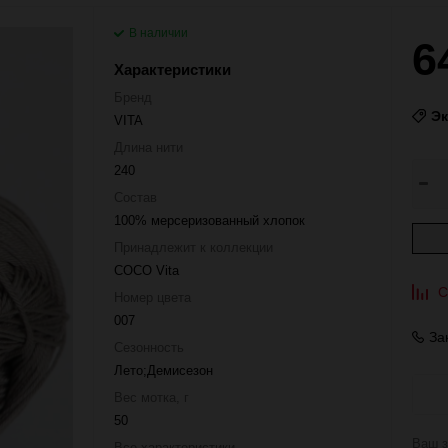
В наличии
6
Характеристики
Бренд
Э
VITA
Длина нити
240
Состав
100% мерсеризованный хлопок
Принадлежит к коллекции
COCO Vita
С
Номер цвета
007
За
Сезонность
Лето;Демисезон
Вес мотка, г
50
Ваш з
Все характеристики