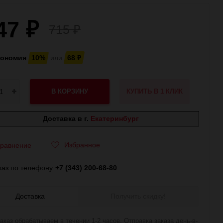
47
₽
715
₽
кономия
10%
или
68
₽
В КОРЗИНУ
КУПИТЬ В 1 КЛИК
Доставка в г.
Екатеринбург
Избранное
равнение
каз по телефону
+7 (343) 200-68-80
Доставка
Получить скидку!
аказ обрабатываем в течении 1-2 часов. Отправка заказа день-в-