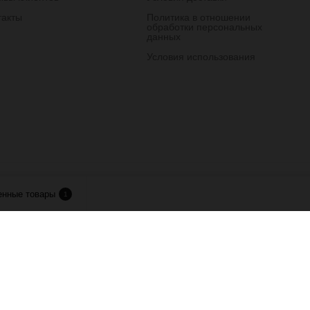
такты
Политика в отношении
обработки персональных
данных
Условия использования
лия.
енные товары
1