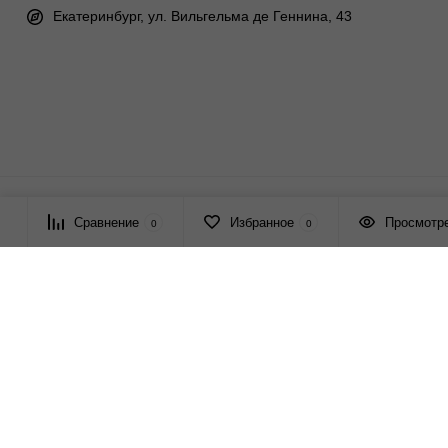
Екатеринбург, ул. Вильгельма де Геннина, 43
© 2026 ПАСМА - универсальный поставщик товаров для рукоде
Сравнение
Избранное
Просмотр
0
0