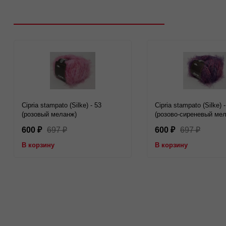
Рекомендуем посмотреть
Cipria stampato (Silke) - 53
Cipria stampato (Silke) 
(розовый меланж)
(розово-сиреневый ме
600
697
600
697
₽
₽
₽
₽
В корзину
В корзину