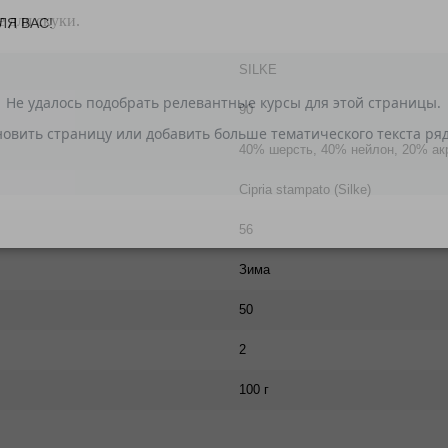
не для скуки.
ЛЯ ВАС!
SILKE
90
40% шерсть, 40% нейлон, 20% ак
Cipria stampato (Silke)
56
Зима
50
2
100 г