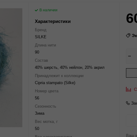
В наличии
6
Характеристики
Бренд
Э
SILKE
Длина нити
90
Состав
40% шерсть, 40% нейлон, 20% акрил
Принадлежит к коллекции
Cipria stampato (Silke)
С
Номер цвета
56
За
Сезонность
Зима
Вес мотка, г
50
Ваш з
Все характеристики