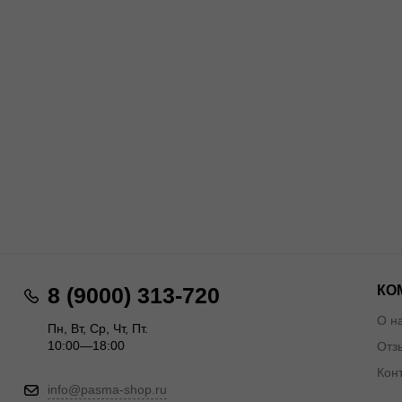
КО
8 (9000) 313-720
О н
Пн, Вт, Ср, Чт, Пт.
10:00—18:00
Отз
Кон
info@pasma-shop.ru