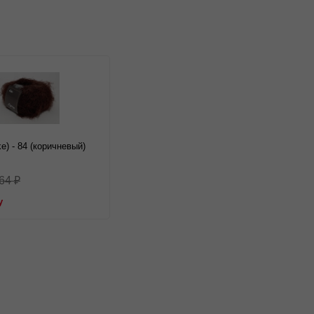
lke) - 84 (коричневый)
64
₽
у