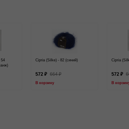
- 54
Cipria (Silke) - 82 (синий)
Cipria (Si
ланж)
572
664
572
6
₽
₽
₽
В корзину
В корзин