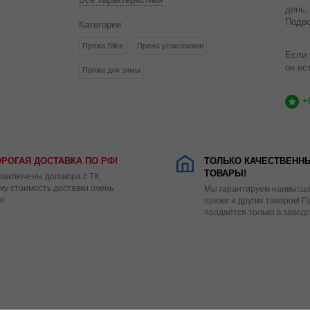
день,
Подро
Категории
Пряжа Silke
Пряжа упаковками
Если 
он ес
Пряжа для зимы
+
РОГАЯ ДОСТАВКА ПО РФ!
ТОЛЬКО КАЧЕСТВЕНН
ТОВАРЫ!
 заключены договора с ТК,
му стоимость доставки очень
Мы гарантируем наивысше
я!
пряжи и других товаров! 
продаётся только в заводс