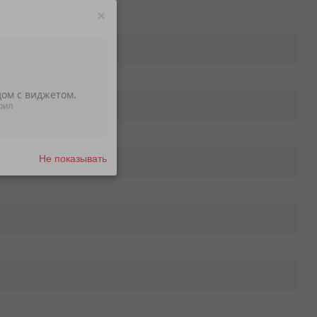
×
рил
Не показывать