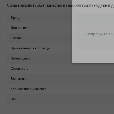
Cipria stampato (Silke) - качество на высоте. Палитра цветов 
КУРСЫ РУКОДЕЛИЯ Д
Бренд
Длина нити
Состав
Принадлежит к коллекции
Номер цвета
Сезонность
Вес мотка, г
Количество в упаковке
Вес