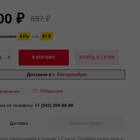
00
₽
697
₽
кономия
14%
или
97
₽
В КОРЗИНУ
КУПИТЬ В 1 КЛИК
Доставка в г.
Екатеринбург
Избранное
равнение
каз по телефону
+7 (343) 200-68-80
Доставка
Получить скидку!
аказ обрабатываем в течении 1-2 часов. Отправка заказа день-в-