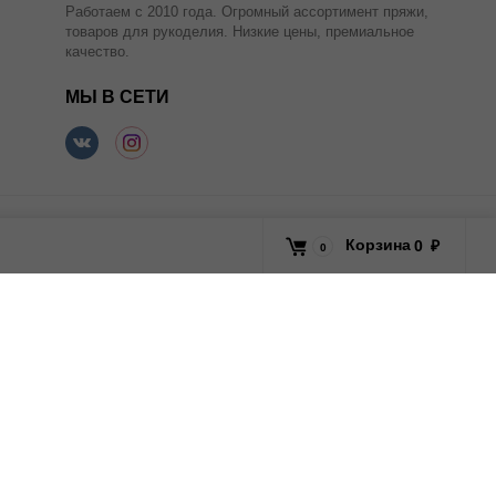
Работаем с 2010 года. Огромный ассортимент пряжи,
товаров для рукоделия. Низкие цены, премиальное
качество.
МЫ В СЕТИ
Корзина
0
₽
0