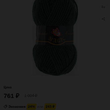
избра
Добав
к
сравн
Цена
761
₽
1 004
₽
Экономия
24%
или
243
₽