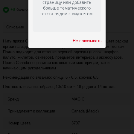
+8
баллов
?
Описание
Отзывы
Не показывать
Нить пряжи Canada имеет объемную скрутку, что уменьшает расход
пряжи на изделие. Связанное изделие получается мягким, легким.
Пряжа подходит для вязания верхней одежды (шапок, шарфов,
пальто, жилетов, свитеров), предметов интерьера и аксессуаров.
Пряжа Canada понравится как опытным мастерицам, так и
начинающим рукодельницам
Рекомендации по вязанию: спицы 6 - 6,5, крючок 6,5
Плотность вязания: образец 10х10 см = 18 рядов х 14 петель
Бренд
MAGIC
Принадлежит к коллекции
Canada (Magic)
Номер цвета
3707