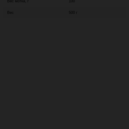
Вес мотка, г
100
Вес
500 г