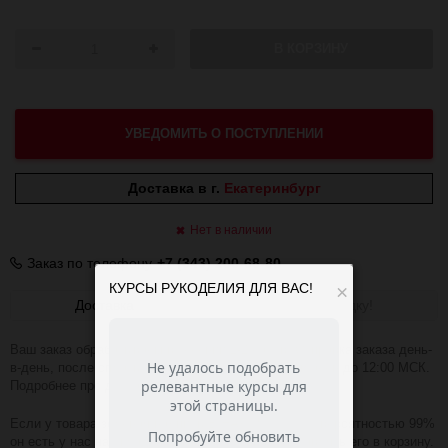
В КОРЗИНУ
УВЕДОМИТЬ О ПОСТУПЛЕНИИ
Доставка в г.
Екатеринбург
Нет в наличии
Заказ по телефону
+7 (343) 200-68-80
КУРСЫ РУКОДЕЛИЯ ДЛЯ ВАС!
×
Доставка
Получить скидку!
Ваш заказ обрабатываем в течении 1-2 часов. Отправка заказа день-
в-день, после оплаты при условии, что заказ оплачен до 12:00 МСК.
Подробнее про доставку
ЗДЕСЬ
.
Если у товара зелёная надпись В НАЛИЧИИ, то с вероятностью 99%
он есть у нас на складе и вы можете смело добавлять его в корзину.