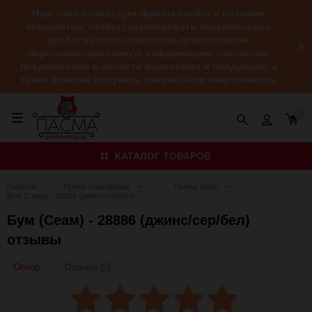
Наш сайт использует файлы cookie и похожие
технологии, чтобы гарантировать максимальное
удобство пользователям, предоставляя
персонализированную информацию, запоминая
предпочтения в области маркетинга и продукции, а
также помогая получить правильную информацию.
0
КАТАЛОГ ТОВАРОВ
Главная
Пряжа упаковками
Пряжа Seam
Бум (Сеам) - 28886 (джинс/сер/бел)
Бум (Сеам) - 28886 (джинс/сер/бел)
отзывы
Обзор
Отзывы (0)