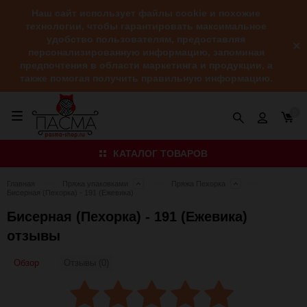
Наш сайт использует файлы cookie и похожие
технологии, чтобы гарантировать максимальное
удобство пользователям, предоставляя
персонализированную информацию, запоминая
предпочтения в области маркетинга и продукции, а
также помогая получить правильную информацию.
0
КАТАЛОГ ТОВАРОВ
Главная
Пряжа упаковками
Пряжа Пехорка
Бисерная (Пехорка) - 191 (Ежевика)
Бисерная (Пехорка) - 191 (Ежевика)
отзывы
Обзор
Отзывы (0)