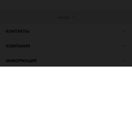
наверх
КОНТАКТЫ
КОМПАНИЯ
ИНФОРМАЦИЯ
МЫ В СЕТИ
© 2026 ПАСМА - универсальный поставщик товаров для
рукоделия.