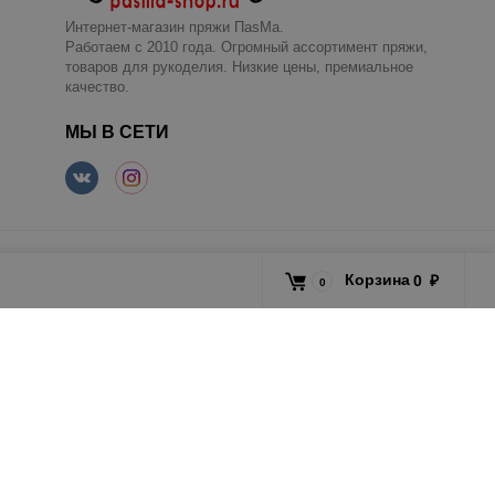
Интернет-магазин пряжи ПаsМа.
Работаем с 2010 года. Огромный ассортимент пряжи,
товаров для рукоделия. Низкие цены, премиальное
качество.
МЫ В СЕТИ
Корзина
0
₽
0