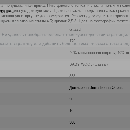
ная полушерстяная пряжа. Нить довольно тонкая и эластичная, что позв
увствительную детскую кожу. Цветовая гамма представлена как яркими,
ЛЯ ВАС!
ю машинную стирку, не деформируются. Рекомендуем сушить в горизонт
ендуем для вязания спицы 4-5; крючок 2,5-3. Цвет на фотографии может 
Gazzal
175
40% мериносовая шерсть, 40% а
BABY WOOL (Gazzal)
838
Демисезон;Зима;Весна;Осень
50
10
500 г