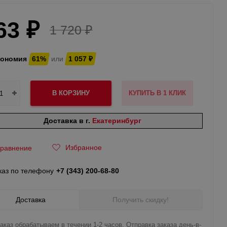
63
₽
1 720
₽
кономия
61%
или
1 057
₽
В КОРЗИНУ
КУПИТЬ В 1 КЛИК
Доставка в г.
Екатеринбург
Избранное
равнение
каз по телефону
+7 (343) 200-68-80
Доставка
Получить скидку!
аказ обрабатываем в течении 1-2 часов. Отправка заказа день-в-