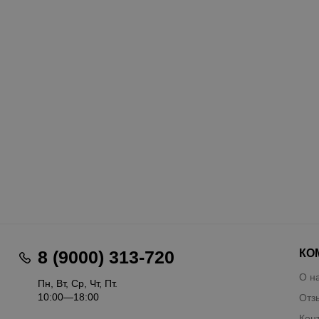
КО
8 (9000) 313-720
О н
Пн, Вт, Ср, Чт, Пт.
10:00—18:00
Отз
Кон