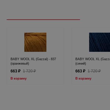
Рекомендуем посмотреть
BABY WOOL XL (Gazzal) - 837
BABY WOOL XL (Gazzal
(оранжевый)
(синий)
663
1 720
663
1 720
₽
₽
₽
₽
В корзину
В корзину