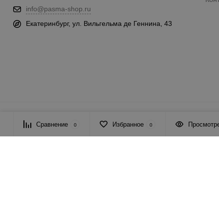
info@pasma-shop.ru
Екатеринбург, ул. Вильгельма де Геннина, 43
© 2026 ПАСМА - универсальный поставщик товаров для рукоде
Сравнение
Избранное
Просмотр
0
0