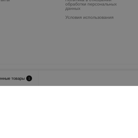
обработки персональных
данных
Условия использования
лия.
енные товары
1