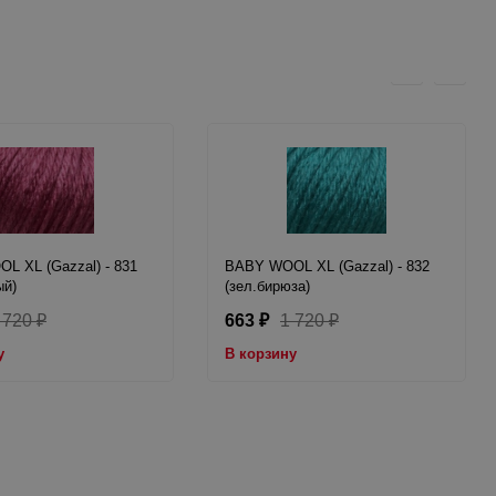
L XL (Gazzal) - 831
BABY WOOL XL (Gazzal) - 832
ый)
(зел.бирюза)
 720
663
1 720
₽
₽
₽
у
В корзину