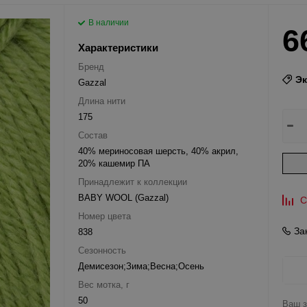
В наличии
6
Характеристики
Бренд
Э
Gazzal
Длина нити
175
Состав
40% мериносовая шерсть, 40% акрил,
20% кашемир ПА
Принадлежит к коллекции
BABY WOOL (Gazzal)
С
Номер цвета
За
838
Сезонность
Демисезон;Зима;Весна;Осень
Вес мотка, г
50
Ваш з