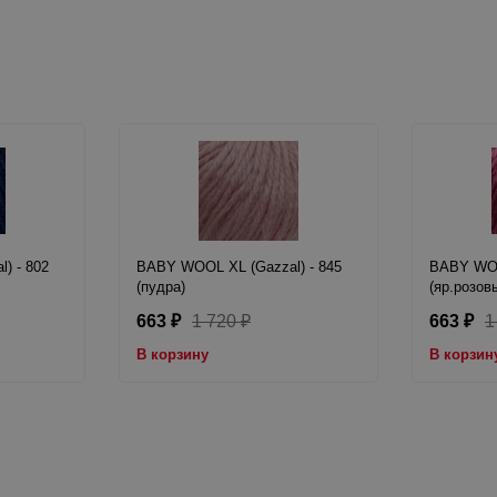
) - 802
BABY WOOL XL (Gazzal) - 845
BABY WOO
(пудра)
(яр.розов
663
1 720
663
1
₽
₽
₽
В корзину
В корзин