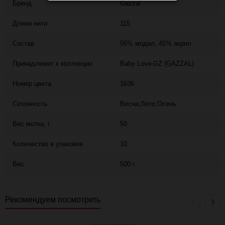
Бренд
Gazzal
Длина нити
115
Состав
55% модал, 45% акрил
Принадлежит к коллекции
Baby Love-GZ (GAZZAL)
Номер цвета
1636
Сезонность
Весна;Лето;Осень
Вес мотка, г
50
Количество в упаковке
10
Вес
500 г
Рекомендуем посмотреть